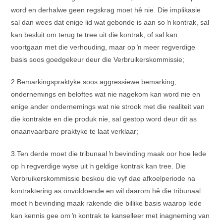
word en derhalwe geen regskrag moet hê nie. Die implikasie
sal dan wees dat enige lid wat gebonde is aan so ŉ kontrak, sal
kan besluit om terug te tree uit die kontrak, of sal kan
voortgaan met die verhouding, maar op ŉ meer regverdige
basis soos goedgekeur deur die Verbruikerskommissie;
2.Bemarkingspraktyke soos aggressiewe bemarking,
ondernemings en beloftes wat nie nagekom kan word nie en
enige ander ondernemings wat nie strook met die realiteit van
die kontrakte en die produk nie, sal gestop word deur dit as
onaanvaarbare praktyke te laat verklaar;
3.Ten derde moet die tribunaal ŉ bevinding maak oor hoe lede
op ŉ regverdige wyse uit ŉ geldige kontrak kan tree. Die
Verbruikerskommissie beskou die vyf dae afkoelperiode na
kontraktering as onvoldoende en wil daarom hê die tribunaal
moet ŉ bevinding maak rakende die billike basis waarop lede
kan kennis gee om ŉ kontrak te kanselleer met inagneming van