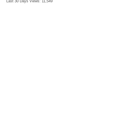
Last 30 Days Views:
11,549