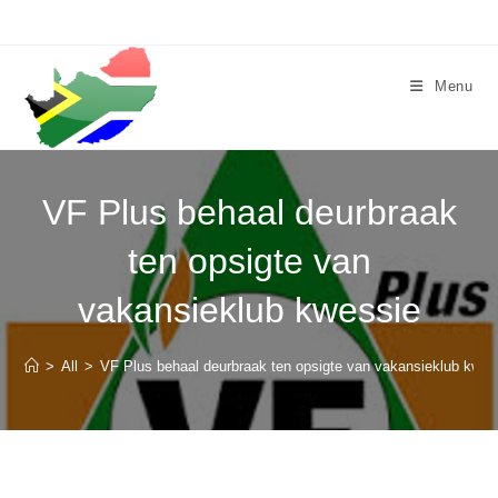
Skip
to
content
Menu
VF Plus behaal deurbraak
ten opsigte van
vakansieklub kwessie
>
All
>
VF Plus behaal deurbraak ten opsigte van vakansieklub kwes