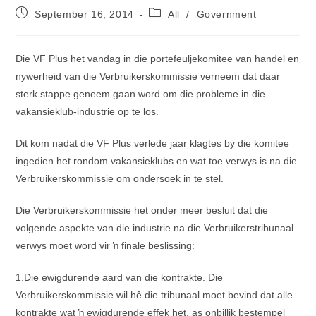
Post
Post
September 16, 2014
All
/
Government
published:
category:
Die VF Plus het vandag in die portefeuljekomitee van handel en
nywerheid van die Verbruikerskommissie verneem dat daar
sterk stappe geneem gaan word om die probleme in die
vakansieklub-industrie op te los.
Dit kom nadat die VF Plus verlede jaar klagtes by die komitee
ingedien het rondom vakansieklubs en wat toe verwys is na die
Verbruikerskommissie om ondersoek in te stel.
Die Verbruikerskommissie het onder meer besluit dat die
volgende aspekte van die industrie na die Verbruikerstribunaal
verwys moet word vir ŉ finale beslissing:
1.Die ewigdurende aard van die kontrakte. Die
Verbruikerskommissie wil hê die tribunaal moet bevind dat alle
kontrakte wat ŉ ewigdurende effek het, as onbillik bestempel