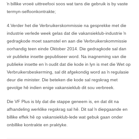
ŉ billike vroeë uittreefooi soos wat tans die gebruik is by vaste
termyn-selfoonkontrakte;
4.Verder het die Verbruikerskommissie na gesprekke met die
industrie verlede week gelas dat die vakansieklub-industrie ŉ
gedragkode moet saamstel en aan die Verbruikerskommissie
oorhandig teen einde Oktober 2014. Die gedragkode sal dan
vir publieke insette gepubliseer word. Na inagneming van die
publieke insette en ŉ oudit dat die kode in lyn is met die Wet op
Verbruikersbeskerming, sal dit afgekondig word as ŉ regulasie
deur die minister. Die beteken die kode sal regskrag met
gevolge hê indien enige vakansieklub dit sou verbreek.
Die VF Plus is bly dat die stappe geneem is, en dat dit na
afhandeling werklike regskrag sal hê. Dit sal ŉ diepgaande en
billike effek hê op vakansieklub-lede wat gebuk gaan onder
onbillike kontrakte en praktyke.