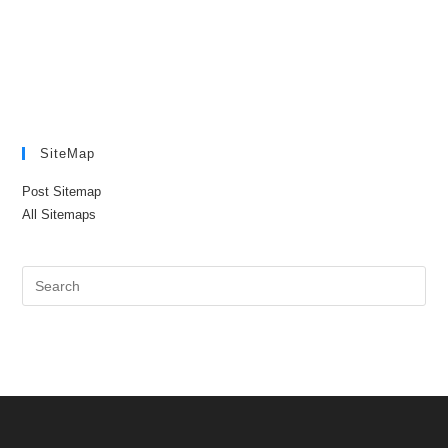
SiteMap
Post Sitemap
All Sitemaps
Pre
Es
to
clo
the
sea
pan