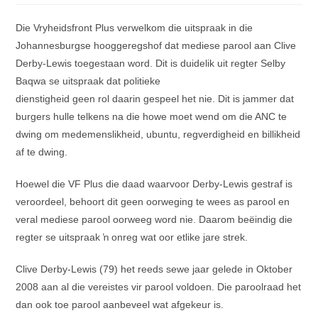
Die Vryheidsfront Plus verwelkom die uitspraak in die
Johannesburgse hooggeregshof dat mediese parool aan Clive
Derby-Lewis toegestaan word. Dit is duidelik uit regter Selby
Baqwa se uitspraak dat politieke
dienstigheid geen rol daarin gespeel het nie. Dit is jammer dat
burgers hulle telkens na die howe moet wend om die ANC te
dwing om medemenslikheid, ubuntu, regverdigheid en billikheid
af te dwing.
Hoewel die VF Plus die daad waarvoor Derby-Lewis gestraf is
veroordeel, behoort dit geen oorweging te wees as parool en
veral mediese parool oorweeg word nie. Daarom beëindig die
regter se uitspraak ŉ onreg wat oor etlike jare strek.
Clive Derby-Lewis (79) het reeds sewe jaar gelede in Oktober
2008 aan al die vereistes vir parool voldoen. Die paroolraad het
dan ook toe parool aanbeveel wat afgekeur is.