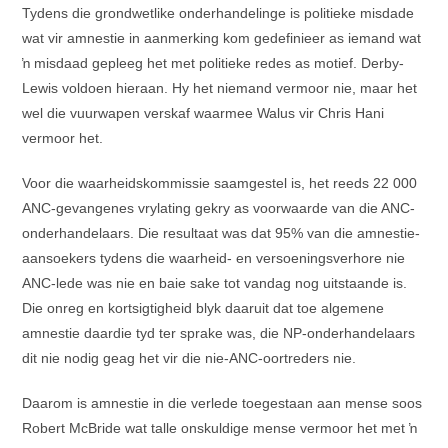
Tydens die grondwetlike onderhandelinge is politieke misdade
wat vir amnestie in aanmerking kom gedefinieer as iemand wat
ŉ misdaad gepleeg het met politieke redes as motief. Derby-
Lewis voldoen hieraan. Hy het niemand vermoor nie, maar het
wel die vuurwapen verskaf waarmee Walus vir Chris Hani
vermoor het.
Voor die waarheidskommissie saamgestel is, het reeds 22 000
ANC-gevangenes vrylating gekry as voorwaarde van die ANC-
onderhandelaars. Die resultaat was dat 95% van die amnestie-
aansoekers tydens die waarheid- en versoeningsverhore nie
ANC-lede was nie en baie sake tot vandag nog uitstaande is.
Die onreg en kortsigtigheid blyk daaruit dat toe algemene
amnestie daardie tyd ter sprake was, die NP-onderhandelaars
dit nie nodig geag het vir die nie-ANC-oortreders nie.
Daarom is amnestie in die verlede toegestaan aan mense soos
Robert McBride wat talle onskuldige mense vermoor het met ŉ