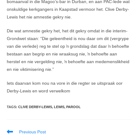
bomaanval in die Magoo’s-bar in Durban, en aan PAC-lede wat
onskuldige kerkgangers in Kaapstad vermoor het. Clive Derby-
Lewis het nie amnestie gekry nie.
Die wat amnestie gekry het, het dit gekry omdat in die interim-
Grondwet staan: “Die geleentheid is nou daar om dit (vergrype
van die verlede) reg te stel op ŉ grondslag dat daar ŉ behoefte
bestaan aan begrip en nie wraaksug nie, ŉ behoefte aan
herstel en nie vergelding nie, ŉ behoefte aan medemenslikheid
en nie viktimisering nie.”
Iets daarvan kom nou na vore in die regter se uitspraak oor
Derby-Lewis en word verwelkom
TAGS
:
CLIVE DERBY-LEWIS
,
LEWIS
,
PAROOL
Read
Previous Post
more