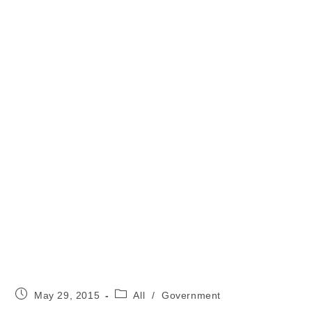
Post
Post
May 29, 2015
All
/
Government
published:
category: