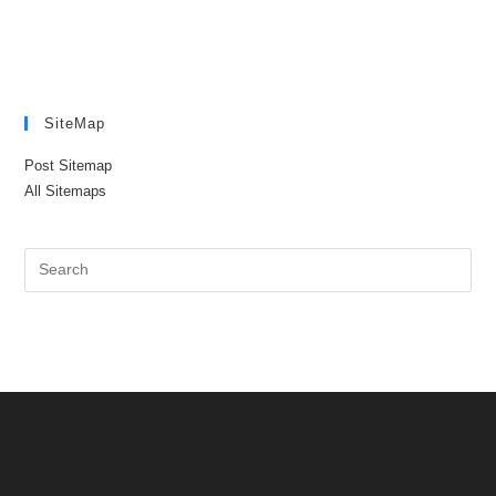
SiteMap
Post Sitemap
All Sitemaps
Pre
Es
to
clo
the
sea
pan