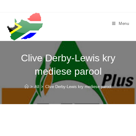
Skip
to
content
Menu
Clive Derby-Lewis kry
mediese parool
>
All
>
Clive Derby-Lewis kry mediese parool