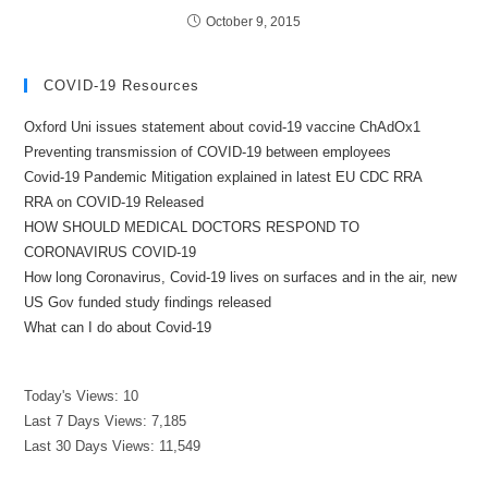
October 9, 2015
COVID-19 Resources
Oxford Uni issues statement about covid-19 vaccine ChAdOx1
Preventing transmission of COVID-19 between employees
Covid-19 Pandemic Mitigation explained in latest EU CDC RRA
RRA on COVID-19 Released
HOW SHOULD MEDICAL DOCTORS RESPOND TO
CORONAVIRUS COVID-19
How long Coronavirus, Covid-19 lives on surfaces and in the air, new
US Gov funded study findings released
What can I do about Covid-19
Today's Views:
10
Last 7 Days Views:
7,185
Last 30 Days Views:
11,549