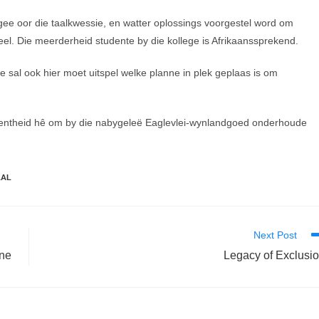
gee oor die taalkwessie, en watter oplossings voorgestel word om
l. Die meerderheid studente by die kollege is Afrikaanssprekend.
e sal ook hier moet uitspel welke planne in plek geplaas is om
leentheid hê om by die nabygeleë Eaglevlei-wynlandgoed onderhoude
AAL
Next Post
ine
Legacy of Exclusi