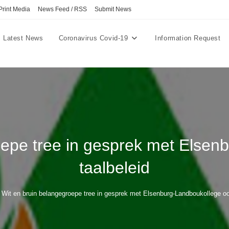
Print Media
News Feed / RSS
Submit News
Latest News
Coronavirus Covid-19
Information Request
oepe tree in gesprek met Elsen
taalbeleid
Wit en bruin belangegroepe tree in gesprek met Elsenburg-Landboukollege oor