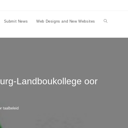
Submit News
Web Designs and New Websites
Toggle
website
search
burg-Landboukollege oor
 taalbeleid