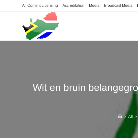
Skip
All Content Licensing
Accreditation
Media
Broadcast Media
to
content
Wit en bruin belangegr
>
All
>