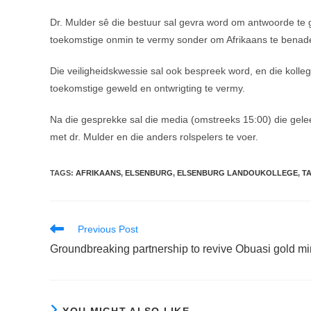
Dr. Mulder sê die bestuur sal gevra word om antwoorde te 
toekomstige onmin te vermy sonder om Afrikaans te benadee
Die veiligheidskwessie sal ook bespreek word, en die kolleg
toekomstige geweld en ontwrigting te vermy.
Na die gesprekke sal die media (omstreeks 15:00) die ge
met dr. Mulder en die anders rolspelers te voer.
TAGS
:
AFRIKAANS
,
ELSENBURG
,
ELSENBURG LANDOUKOLLEGE
,
T
Read
Previous Post
more
Groundbreaking partnership to revive Obuasi gold m
articles