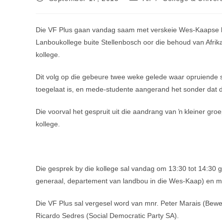
published:
category:
Die VF Plus gaan vandag saam met verskeie Wes-Kaapse be
Lanboukollege buite Stellenbosch oor die behoud van Afrik
kollege.
Dit volg op die gebeure twee weke gelede waar opruiende
toegelaat is, en mede-studente aangerand het sonder dat die
Die voorval het gespruit uit die aandrang van ŉ kleiner gro
kollege.
Die gesprek by die kollege sal vandag om 13:30 tot 14:30
generaal, departement van landbou in die Wes-Kaap) en mn
Die VF Plus sal vergesel word van mnr. Peter Marais (Bew
Ricardo Sedres (Social Democratic Party SA).