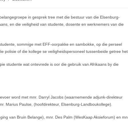
langegroepe in gesprek tree met die bestuur van die Elsenburg-
aans, en die veiligheid van studente, dosente en werknemers van die
 studente, sommige met EFF-oorpakke en sambokke, op die perseel
 polisie of die kollege se veiligheidspersoneel tussenbeide getree het
epie studente wat ontevrede is oor die gebruik van Afrikaans by die
 gevoer word met mnr. Darryl Jacobs (waarnemende adjunk-direkteur
r. Marius Paulse, (hoofdirekteur, Elsenburg-Landboukollege).
eging van Bruin Belange), mnr. Des Palm (WesKaap Aksieforum) en mn