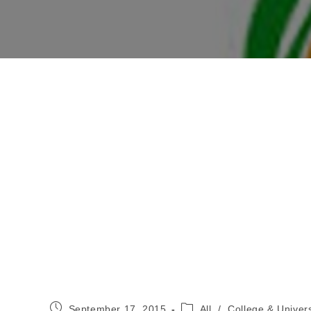
Post
Post
September 17, 2015
All
/
College & Univers