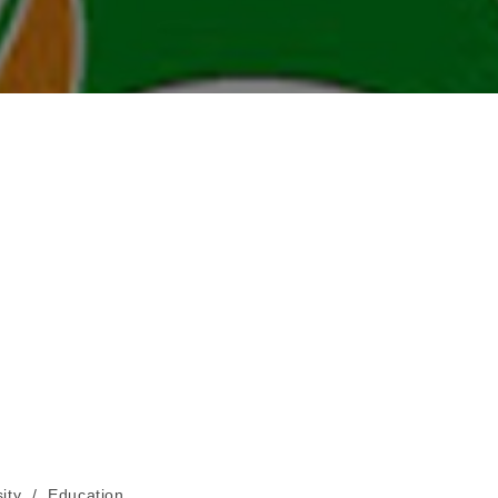
ity
/
Education